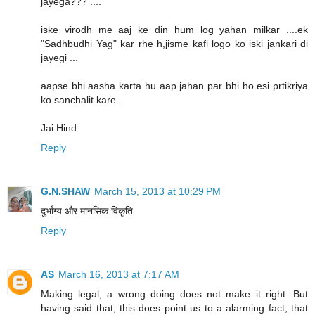
jayega??? ....
iske virodh me aaj ke din hum log yahan milkar ....ek
"Sadhbudhi Yag" kar rhe h,jisme kafi logo ko iski jankari di
jayegi ...
aapse bhi aasha karta hu aap jahan par bhi ho esi prtikriya
ko sanchalit kare...
Jai Hind.
Reply
G.N.SHAW
March 15, 2013 at 10:29 PM
दुर्भाग्य और मानसिक विकृति
Reply
AS
March 16, 2013 at 7:17 AM
Making legal, a wrong doing does not make it right. But
having said that, this does point us to a alarming fact, that