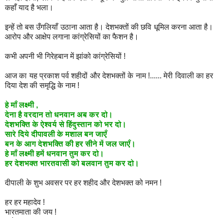
कहाँ
याद
है
भला।
इन्हें
तो
बस
उँगलियाँ
उठाना
आता
है।
देशभक्तों
की
छवि
धूमिल
करना
आता
है।
आरोप
और
आक्षेप
लगाना
कांग्रेसियों
का
फैशन
है।
कभी
अपनी
भी
गिरेहबान
में
झांको
कांग्रेसियों
!
आज
का
यह
प्रकाश
पर्व
शहीदों
और
देशभक्तों
के
नाम
!......
मेरी
दिवाली
का
हर
दिया
देश
की
समृद्धि
के
नाम
!
हे
माँ
लक्ष्मी
,
देना
है
वरदान
तो
धनवान
अब
कर
दो।
देशभक्ति
के
ऐश्वर्य
से
हिंदुस्तान
को
भर
दो।
सारे
दिये
दीपावली
के
मशाल
बन
जाएँ
बन
के
आग
देशभक्ति
की
हर
सीने
में
जल
जाएँ।
हे
माँ
लक्ष्मी
हमें
धनवान
तुम
कर
दो।
हर
देशभक्त
भारतवासी
को
बलवान
तुम
कर
दो।
दीपाली
के
शुभ
अवसर
पर
हर
शहीद
और
देशभक्त
को
नमन
!
हर
हर
महादेव
!
भारतमाता
की
जय
!