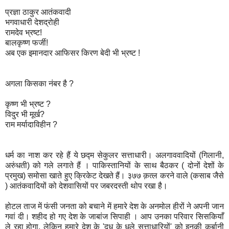
प्रज्ञा
ठाकुर
आतंकवादी
भगवाधारी
देशद्रोही
रामदेव
भ्रष्ट
!
बालकृष्ण
फर्जी
!
अब
एक
इमानदार
आफिसर
किरण
बेदी
भी
भ्रष्ट
!
अगला
किसका
नंबर
है
?
कृष्ण
भी
भ्रष्ट
?
विदुर
भी
मूर्ख
?
राम
मर्यादाविहीन
?
धर्म
का
नाश
कर
रहे
हैं
ये
छद्म
सेकुलर
सत्ताधारी।
अलगाववादियों
(
गिलानी
,
अरुंधती
)
को
गले
लगाते
हैं
।
पाकिस्तानियों
के
साथ
बैठकर
(
दोनों
देशों
के
प्रमुख
)
समोसा
खाते
हुए
क्रिकेट
देखते
हैं।
३७७
क़त्ल
करने
वाले
(
कसाब
जैसे
)
आतंकवादियों
को
देशवासियों
पर
जबरदस्ती
थोप
रखा
है।
होटल
ताज
में
फंसी
जनता
को
बचाने
में
हमारे
देश
के
अनमोल
हीरों
ने
अपनी
जान
गवां
दी।
शहीद
हो
गए
देश
के
जाबांज
सिपाही
।
आप
उनका
परिवार
सिसकियाँ
ले
रहा
होगा
,
लेकिन
हमारे
देश
के
'
दूध
के
धुले
सत्ताधारियों
'
को
इनकी
कुर्बानी