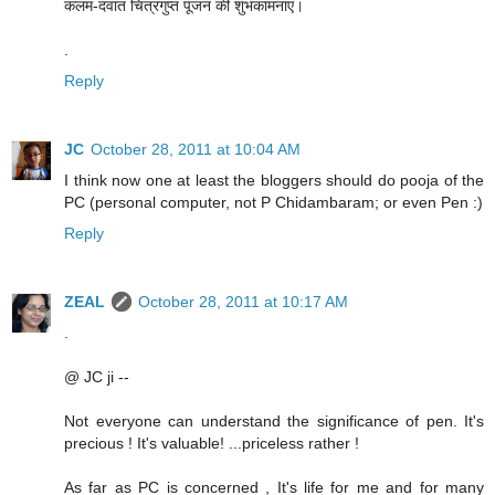
कलम-दवात चित्रगुप्त पूजन की शुभकामनाएं।
.
Reply
JC
October 28, 2011 at 10:04 AM
I think now one at least the bloggers should do pooja of the
PC (personal computer, not P Chidambaram; or even Pen :)
Reply
ZEAL
October 28, 2011 at 10:17 AM
.
@ JC ji --
Not everyone can understand the significance of pen. It's
precious ! It's valuable! ...priceless rather !
As far as PC is concerned , It's life for me and for many