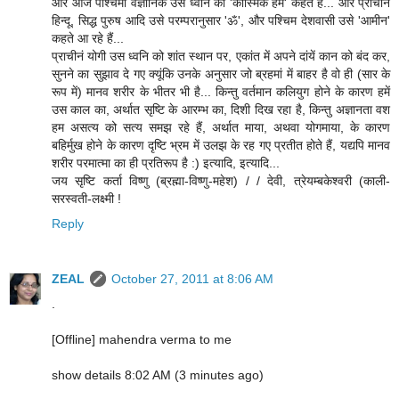
और आज पश्चिमी वैज्ञानिक उस ध्वनि को 'कॉस्मिक हम' कहते हैं... और प्राचीन
हिन्दू, सिद्ध पुरुष आदि उसे परम्परानुसार 'ॐ', और पश्चिम देशवासी उसे 'आमीन'
कहते आ रहे हैं...
प्राचीनं योगी उस ध्वनि को शांत स्थान पर, एकांत में अपने दांयें कान को बंद कर,
सुनने का सुझाव दे गए क्यूंकि उनके अनुसार जो ब्रहमां में बाहर है वो ही (सार के
रूप में) मानव शरीर के भीतर भी है... किन्तु वर्तमान कलियुग होने के कारण हमें
उस काल का, अर्थात सृष्टि के आरम्भ का, दिशी दिख रहा है, किन्तु अज्ञानता वश
हम असत्य को सत्य समझ रहे हैं, अर्थात माया, अथवा योगमाया, के कारण
बहिर्मुख होने के कारण दृष्टि भ्रम में उलझ के रह गए प्रतीत होते हैं, यद्यपि मानव
शरीर परमात्मा का ही प्रतिरूप है :) इत्यादि, इत्यादि...
जय सृष्टि कर्ता विष्णु (ब्रह्मा-विष्णु-महेश) / / देवी, त्रेयम्बकेश्वरी (काली-
सरस्वती-लक्ष्मी !
Reply
ZEAL
October 27, 2011 at 8:06 AM
.
[Offline] mahendra verma to me
show details 8:02 AM (3 minutes ago)