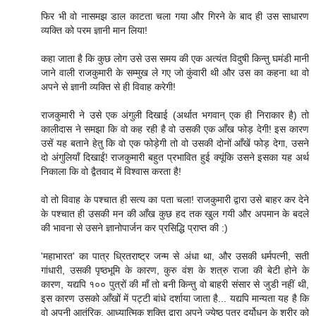
फिर भी वो नासमझ डाल काटता चला गया और गिरने के बाद ही उस साधारण
व्यक्ति को परम ज्ञानी मान लिया!
कहा जाता है कि कुछ लोग उसे उस समय की एक अत्यंत विदुषी किन्तु घमंडी मानी
जाने वाली राजकुमारी के सम्मुख ले गए जो कुंवारी थी और उस का कहना था वो
अपने से ज्ञानी व्यक्ति से ही विवाह करेगी!
राजकुमारी ने उसे एक अंगुली दिखाई (अर्थात भगवान् एक ही निराकार है) तो
कालीदास ने समझा कि वो कह रही है वो उसकी एक आँख फोड़ देगी! इस कारण
उसें यह बताने हेतु कि वो एक फोड़ेगी तो वो उसकी दोनों आँखें फोड़ देगा, उसने
दो अंगुलियाँ दिखाईं! राजकुमारी बहुत प्रभावित हुई क्यूंकि उसने इसका यह अर्थ
निकाला कि वो द्वैतवाद में विश्वास करता है!
वो तो विवाह के पश्चात ही सत्य का पता चला! राजकुमारी द्वारा उसे बाहर कर देने
के पश्चात ही उसकी मन की आँख कुछ हद तक खुल गयी और अपमान के बदले
की भावना से उसने ज्ञानोपार्जन कर प्रसिद्धि प्राप्त की :)
'महाभारत' का पात्र ध्रितराष्ट्र जन्म से अंधा था, और उसकी धर्मपत्नी, सती
गांधारी, उसकी पृष्ठभूमि के कारण, कुरु वंश के शत्रु राजा की बेटी होने के
कारण, यद्यपि १०० पुत्रों की माँ तो बनी किन्तु वो बाहरी संसार से जुडी नहीं थी,
इस कारण उसको आँखों में पट्टी बांधे दर्शाया जाता है... यद्यपि मान्यता यह है कि
वो अपनी आतंरिक, आध्यात्मिक शक्ति द्वारा अपने ज्येष्ठ पुत्र दुर्योधन के शरीर को