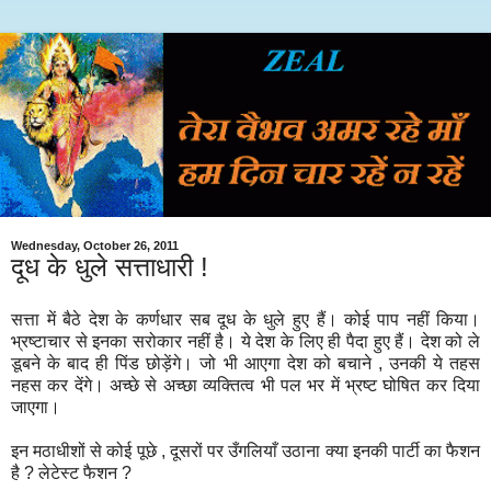
Wednesday, October 26, 2011
दूध के धुले सत्ताधारी !
सत्ता
में
बैठे
देश
के
कर्णधार
सब
दूध
के
धुले
हुए
हैं।
कोई
पाप
नहीं
किया।
भ्रष्टाचार
से
इनका
सरोकार
नहीं
है।
ये
देश
के
लिए
ही
पैदा
हुए
हैं।
देश
को
ले
डूबने
के
बाद
ही
पिंड
छोड़ेंगे।
जो
भी
आएगा
देश
को
बचाने
,
उनकी
ये
तहस
नहस
कर
देंगे।
अच्छे
से
अच्छा
व्यक्तित्व
भी
पल
भर
में
भ्रष्ट
घोषित
कर
दिया
जाएगा।
इन
मठाधीशों
से
कोई
पूछे
,
दूसरों
पर
उँगलियाँ
उठाना
क्या
इनकी
पार्टी
का
फैशन
है
?
लेटेस्ट
फैशन
?