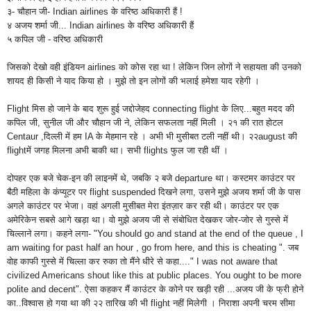
३- चौहान
जी- Indian airlines
के वरिष्ठ अधिकारी
हैं !
४ अजय शर्मा
जी...
Indian airlines के
वरिष्ठ अधिकारी हैं
५ कपिल जी - वरिष्ठ अधिकारी
जिसको देखो वही
इंडियन airlines
को कोस रहा था ! लेकिन जिन लोगों ने सहायता की उनको
शायद ही किसी ने याद किया हो । मुझे तो इन लोगों की भलाई हमेशा याद रहेगी ।
Flight मिस हो जाने के बाद शुरू हुई जद्दोजेहद connecting flight के लिए...बहुत मदद की
कपिल जी, सुनील जी और चौहान जी ने, लेकिन सफलता नहीं मिली । २१ की रात होटल
Centaur ,दिल्ली में हम IA के मेहमान रहे । अभी भी मुसीबत टली नहीं
थी।
२२august
की
flightमें जगह मिलना अभी बाकी था। सभी flights फुल जा रही थीं ।
दोपहर एक बजे चेक-इन की लाइनमें थे, जबकि २ बजे departure था। कस्टमर काउंटर पर
बैठी महिला के कंप्यूटर पर flight suspended दिखने लगा, उसने मुझे अजय शर्मा जी के पास
अगले काउंटर पर भेजा। वहां अगली मुसीबत मेरा इंतज़ार कर रही थी। काउंटर पर एक
अमेरिकेन सबसे आगे खड़ा था। वो मुझे अजय जी से संबोधित देखकर जोर-जोर से गुस्से में
चिल्लाने लगा। कहने लगा- "You should go and stand at the end of the queue , I
am waiting for past half an hour , go from here, and this is cheating ". जब
वोह काफी गुस्से में चिल्ला कर रुका तो मैंने धीरे से कहा...." I was not aware that
civilized Americans shout like this at public places. You ought to be more
polite and decent". ऐसा कहकर मैं काउंटर के कोने पर खड़ी रही ...अजय जी के फ्री होने
का..विश्वास हो गया था की २२ तारिख की भी flight नहीं मिलेगी । निराशा अपनी चरम सीमा