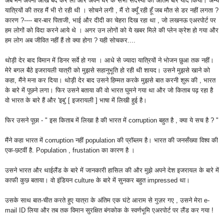
अब मैंने अपनी आँख बंद कर ली और अपने घर के सभी सदस्यों को अंतिम बार याद किया। अन्य
यात्रियों की तरह मैं भी रो रही थी । सोचने
लगी ,
मैं रो क्यूँ रही हूँ जब मौत से डर नहीं लगता ?
कारण ?---- बार-बार पिताजी, भाई और दीदी का चेहरा दिख रहा था , जो लखनऊ एअरपोर्ट पर
हम लोगों को विदा करने आये थे । अगर उन लोगों को ये खबर मिले की प्लेन क्रेश हो गया और
हम लोग अब जीवित नहीं हैं तो क्या होगा ? यही सोचकर....
थोड़ी देर
बाद
विमान में डिनर सर्वे हो गया । आधे से ज्यादा यात्रियों ने भोजन छुआ तक नहीं।
मेरे बगल बैठे इजरायली यात्री को मुझसे सहानुभूति हो रही थी शायद। उसने मुझसे खाने को
कहा, मैंने मना कर दिया। थोड़ी देर बाद उसने हिम्मत करके मुझसे बात करनी शुरू की , भारत
के बारे में पूछने लगा। फिर उसने बताया की वो भारत घुमने गया था और जो किताब पढ़ रहा है
वो भारत के बारे हैं और 'इबु' [
इजरायली
] भाषा में लिखी हुई है।
फिर उसने पूछा - " इस किताब में लिखा है की भारत में corruption बहुत है , क्या ये सच है ? "
मैंने कहा भारत में corruption नहीं population की प्रॉब्लम है। भारत की जनसँख्या विश्व की
एक-छटवीं
है. Population , frustation
का कारण है ।
उसने भारत और थाईलैंड के बारे में जानकारी हासिल की और मुझे अपने देश इजरायल के बारे में
काफी कुछ बताया। वो इंडियन culture के बारे में सुनकर बहुत impressed था।
उसके साथ बात-चीत करते हुए यात्रा के अंतिम एक घंटे आराम से गुज़र गए , उसने मेरा e-
mail ID लिया और तब तक विमान सुरक्षित बंगकोक के स्वर्णभूमि एअरपोर्ट पर लैंड कर गया !