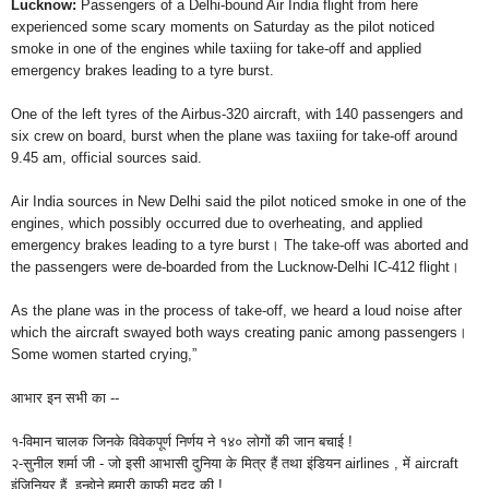
Lucknow:
Passengers of a Delhi-bound Air India flight from here
experienced some scary moments on Saturday as the pilot noticed
smoke in one of the engines while taxiing for take-off and applied
emergency brakes leading to a tyre burst.
One of the left tyres of the Airbus-320 aircraft, with 140 passengers and
six crew on board, burst when the plane was taxiing for take-off around
9.45 am, official sources said.
Air India sources in New Delhi said the pilot noticed smoke in one of the
engines, which possibly occurred due to overheating, and applied
emergency brakes leading to a tyre burst। The take-off was aborted and
the passengers were de-boarded from the Lucknow-Delhi IC-412 flight।
As the plane was in the process of take-off, we heard a loud noise after
which the aircraft swayed both ways creating panic among passengers।
Some women started crying,”
आभार इन सभी का --
१-विमान चालक जिनके विवेकपूर्ण निर्णय ने १४० लोगों की जान बचाई
!
२-सुनील शर्मा जी - जो इसी आभासी दुनिया के मित्र हैं तथा इंडियन
airlines
, में aircraft
इंजिनियर
हैं,
इन्होने हमारी काफी मदद की !