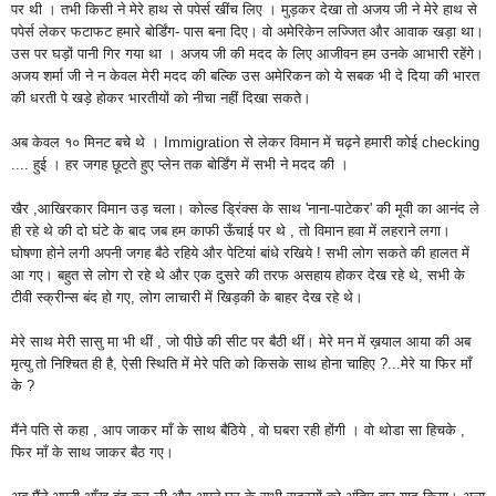
पर थी । तभी किसी ने मेरे हाथ
से
पपेर्स खींच लिए । मुड़कर देखा तो अजय जी ने मेरे हाथ से
पपेर्स लेकर फटाफट हमारे बोर्डिंग- पास बना दिए। वो अमेरिकेन लज्जित और आवाक खड़ा
था।
उस पर घड़ों पानी गिर गया था ।
अजय जी की मदद के लिए आजीवन हम उनके आभारी रहेंगे।
अजय शर्मा जी ने न केवल मेरी मदद की बल्कि उस अमेरिकन को ये सबक भी दे दिया की भारत
की धरती पे खड़े होकर भारतीयों को नीचा नहीं दिखा सकते।
अब केवल १० मिनट बचे थे । Immigration से लेकर विमान में चढ़ने हमारी कोई checking
.... हुई । हर जगह छूटते हुए प्लेन तक बोर्डिंग में सभी ने मदद की ।
खैर ,आखिरकार विमान उड़ चला। कोल्ड ड्रिंक्स के साथ 'नाना-पाटेकर' की मूवी का आनंद ले
ही रहे थे की दो घंटे के बाद जब हम काफी ऊँचाई पर थे , तो विमान हवा में लहराने लगा।
घोषणा होने लगी अपनी जगह बैठे रहिये और पेटियां बांधे रखिये ! सभी लोग सकते की हालत में
आ गए। बहुत से लोग रो रहे थे और एक दुसरे की तरफ असहाय होकर देख रहे थे, सभी के
टीवी स्क्रीन्स बंद हो गए, लोग लाचारी में खिड़की के बाहर देख रहे थे।
मेरे साथ मेरी
सासु
मा भी थीं , जो पीछे की सीट पर बैठी थीं। मेरे मन में ख़याल आया की अब
मृत्यु तो निश्चित ही है, ऐसी स्थिति में मेरे पति को किसके साथ होना चाहिए ?...मेरे या फिर माँ
के ?
मैंने पति से कहा , आप जाकर माँ के साथ बैठिये , वो घबरा रही होंगी । वो थोडा सा हिचके ,
फिर माँ के साथ जाकर बैठ गए।