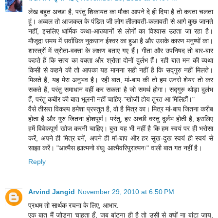
लेख बहुत अच्छा है, परंतु शिकायत का मौका आपने दे ही दिया है तो करता चलता
हूं। अव्वल तो आजकल के पंडित जी लोग लीलावती-कलावती से आगे कुछ जानते
नहीं, इसलिए धार्मिक कथा-आख्यानों से लोगों का विश्वास उठता जा रहा है।
मौजूदा समय में सर्वाधिक नुकसान ईश्वर का हुआ है और उसके कारण मनुष्यों का।
शास्त्रों में स्रोता-वक्ता के लक्षण बताए गए हैं। गीता और उपनिषद तो बार-बार
कहते हैं कि सत्य का वक्ता और श्रोता दोनों दुर्लभ हैं। रही बात मन की व्यथा
किसी से कहने की तो आपका यह मानना सही नहीं है कि सद्गुरु नहीं मिलते।
मिलते हैं, यह मेरा अनुभव है। रही बात, मां-बाप की तो हम उनसे शेयर तो कर
सकते हैं, परंतु समाधान वहीं कर सकता है जो समर्थ होगा। सद्गुरु थोड़ा दुर्लभ
हैं, परंतु कबीर की बात भूलनी नहीं चाहिए-"खोजी होय तुरत आ मिलिहौं।" ​
​वैसे तीस​रा विकल्प हमेशा प्रस्तुत है, वो है मित्र का। मित्र मां-बाप जितना करीब
होता है और गुरु जितना होशपूर्ण। परंतु, हर अच्छी वस्तु दुर्लभ होती है, इसलिए
हमें विवेकपूर्ण खोज करनी चाहिए। बुरा यह भी नहीं है कि हम स्वयं पर ही भरोसा
करें, अपने ही मित्र बनें, अपने ही मां-बाप और हर सुख-दुख स्वयं ही स्वयं से
साझा करें। "आत्मैस ह्यात्मनो बंधुः आत्मैवरिपुरात्मनः" वाली बात गत नहीं है।
Reply
Arvind Jangid
November 29, 2010 at 6:50 PM
प्रथम तो सार्थक रचना के लिए, आभार.
एक बात मैं जोड़ना चाहता हूँ, जब बांटना ही है तो उसी से क्यों ना बांटा जाय,