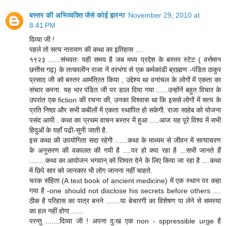
बस्तर की अभिव्यक्ति जैसे कोई झरना
November 29, 2010 at
8:41 PM
दिव्या जी !
पहले तो सत्य नारायण की कथा का इतिहास ....
१९२३ ......संभवतः यही समय है जब मध्य प्रदेश के बस्तर स्टेट ( वर्त्तमान
छत्तीस गढ़) के तत्कालीन राजा नें दरभंगा से एक कर्मकांडी ब्राह्मण -पंडित ठाकुर
प्रसाद जी को बस्तर आमंत्रित किया , उद्देश्य था वनांचल के लोगों में एकता का
संचार करना. यह भार पंडित जी पर डाल दिया गया ......उन्होंनें बहुत विचार के
उपरांत एक fiction की रचना की, उनका विश्वास था कि इससे लोगों में सत्य के
प्रति निष्ठा और सभी कबीलों में एकता स्थापित हो सकेगी. राजा साहेब को योजना
पसंद आयी . कथा का प्रथम वाचन बस्तर में हुआ .....आज यह पूरे विश्व में सभी
हिदुओं के यहाँ पढी-सुनी जाती है.
इस कथा की उपयोगिता सदा रहेगी ......कथा के माध्यम से जीवन में सत्याचरण
के अनुसरण की वकालत की गयी है ....पर हो क्या रहा है ...सभी जानते हैं
........कथा का आयोजन भगवान् को रिश्वत देने के लिए किया जा रहा है ....कथा
में छिपे सार को जानकार भी लोग जानना नहीं चाहते.
चरक संहिता (A text book of ancient medicine) में एक स्थान पर कहा
गया है -one should not disclose his secrets before others ....
ठीक है परिहास का पात्र बनने .......या बेचारगी का विशेषण पा लेने से समस्या
का हल नहीं होगा ......
परन्तु .......दिव्या जी ! अपना दुःख एक non - sppressible urge है