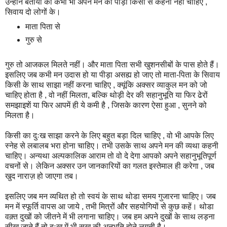
उन्होंने बताया की कभी भी अपने मन की पीड़ा किसी से कहनी नहीं चाहिए ,
सिवाय दो लोगों के।
माता पिता से
गुरु से
गुरु तो आजकल मिलते नहीं। और माता पिता सभी खुशनसीबों के पास होते हैं।
इसलिए जब कभी मन उदास हो या पीड़ा असह्य हो जाए तो माता-पिता के सिवाय
किसी के साथ साझा नहीं करना चाहिए , क्यूंकि अक्सर व्याकुल मन को जो
चाहिए होता है , वो नहीं मिलता, बल्कि थोड़ी देर की सहानुभूति या फिर ढेरों
समझाइशें या फिर आपमें ही ये कमी है , जिसके कारण ऐसा हुआ , सुनने को
मिलता है।
किसी का दुःख साझा करने के लिए बहुत बड़ा दिल चाहिए , वो भी आपके लिए
स्नेह से लबालब भरा होना चाहिए। तभी उसके साथ अपने मन की व्यथा कहनी
चाहिए। अन्यथा अल्पकालिक आराम तो वो दे देगा आपको अपने सहानुभूतिपूर्ण
वचनों से। लेकिन अक्सर उन जानकारियों का गलत इस्तेमाल ही करेगा , जब
खुद नाराज़ हो जाएगा तब।
इसलिए जब मन व्यथित हो तो स्वयं के साथ थोडा समय गुजारना चाहिए। जब
मन में स्फूर्ति वापस आ जाये , तभी मित्रों और सहयोगियों से कुछ कहें। थोडा
वक़्त दुखों को जीतने में भी लगाना चाहिए। जब हम अपने दुखों के साथ लड़ना
सीख जाते हैं तो दुःख में भी सुख की अनुभूति होने लगती है।