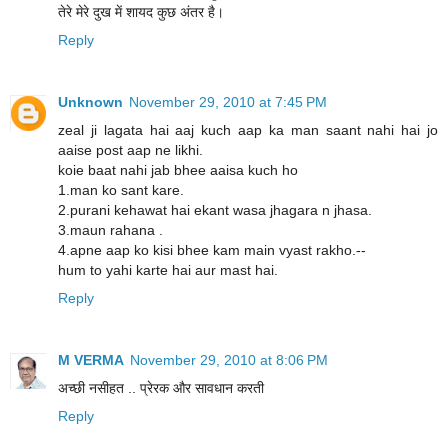
तेरे मेरे दुख में शायद कुछ अंतर है।
Reply
Unknown
November 29, 2010 at 7:45 PM
zeal ji lagata hai aaj kuch aap ka man saant nahi hai jo
aaise post aap ne likhi.
koie baat nahi jab bhee aaisa kuch ho
1.man ko sant kare.
2.purani kehawat hai ekant wasa jhagara n jhasa.
3.maun rahana .
4.apne aap ko kisi bhee kam main vyast rakho.--
hum to yahi karte hai aur mast hai.
Reply
M VERMA
November 29, 2010 at 8:06 PM
अच्छी नसीहत .. प्रेरक और सावधान करती
Reply