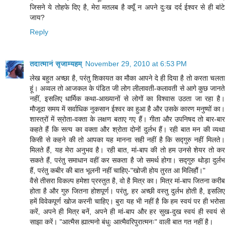
जिसने ये तोहफे दिए है, मेरा मतलब है क्यूँ न अपने दुःख दर्द ईश्वर से ही बांटे
जाय?
Reply
तदात्मानं सृजाम्यहम्
November 29, 2010 at 6:53 PM
लेख बहुत अच्छा है, परंतु शिकायत का मौका आपने दे ही दिया है तो करता चलता
हूं। अव्वल तो आजकल के पंडित जी लोग लीलावती-कलावती से आगे कुछ जानते
नहीं, इसलिए धार्मिक कथा-आख्यानों से लोगों का विश्वास उठता जा रहा है।
मौजूदा समय में सर्वाधिक नुकसान ईश्वर का हुआ है और उसके कारण मनुष्यों का।
शास्त्रों में स्रोता-वक्ता के लक्षण बताए गए हैं। गीता और उपनिषद तो बार-बार
कहते हैं कि सत्य का वक्ता और श्रोता दोनों दुर्लभ हैं। रही बात मन की व्यथा
किसी से कहने की तो आपका यह मानना सही नहीं है कि सद्गुरु नहीं मिलते।
मिलते हैं, यह मेरा अनुभव है। रही बात, मां-बाप की तो हम उनसे शेयर तो कर
सकते हैं, परंतु समाधान वहीं कर सकता है जो समर्थ होगा। सद्गुरु थोड़ा दुर्लभ
हैं, परंतु कबीर की बात भूलनी नहीं चाहिए-"खोजी होय तुरत आ मिलिहौं।" ​
​वैसे तीस​रा विकल्प हमेशा प्रस्तुत है, वो है मित्र का। मित्र मां-बाप जितना करीब
होता है और गुरु जितना होशपूर्ण। परंतु, हर अच्छी वस्तु दुर्लभ होती है, इसलिए
हमें विवेकपूर्ण खोज करनी चाहिए। बुरा यह भी नहीं है कि हम स्वयं पर ही भरोसा
करें, अपने ही मित्र बनें, अपने ही मां-बाप और हर सुख-दुख स्वयं ही स्वयं से
साझा करें। "आत्मैस ह्यात्मनो बंधुः आत्मैवरिपुरात्मनः" वाली बात गत नहीं है।