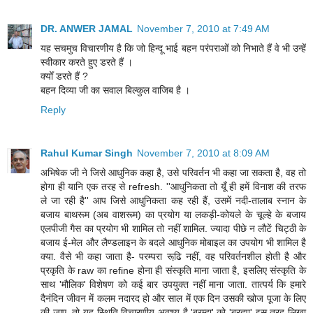
DR. ANWER JAMAL
November 7, 2010 at 7:49 AM
यह सचमुच विचारणीय है कि जो हिन्दू भाई बहन परंपराओं को निभाते हैं वे भी उन्हें
स्वीकार करते हुए डरते हैं ।
क्योँ डरते हैं ?
बहन दिव्या जी का सवाल बिल्कुल वाजिब है ।
Reply
Rahul Kumar Singh
November 7, 2010 at 8:09 AM
अभिषेक जी ने जिसे आधुनिक कहा है, उसे परिवर्तन भी कहा जा सकता है, वह तो
होगा ही यानि एक तरह से refresh. ''आधुनिकता तो यूँ ही हमें विनाश की तरफ
ले जा रही है'' आप जिसे आधुनिकता कह रही हैं, उसमें नदी-तालाब स्‍नान के
बजाय बाथरूम (अब वाशरूम) का प्रयोग या लकड़ी-कोयले के चूल्‍हे के बजाय
एलपीजी गैस का प्रयोग भी शामिल तो नहीं शामिल. ज्‍यादा पीछे न लौटें चिट्ठी के
बजाय ई-मेल और लैण्‍डलाइन के बदले आधुनिक मोबाइल का उपयोग भी शामिल है
क्‍या. वैसे भी कहा जाता है- परम्‍परा रूढि़ नहीं, वह परिवर्तनशील होती है और
प्रकृति के raw का refine होना ही संस्‍कृति माना जाता है, इसलिए संस्‍कृति के
साथ 'मौलिक' विशेषण को कई बार उपयुक्‍त नहीं माना जाता. तात्‍पर्य कि हमारे
दैनंदिन जीवन में कलम नदारद हो और साल में एक दिन उसकी खोज पूजा के लिए
की जाए, तो यह स्थिति विचारणीय अवश्‍य है.'ब्रम्हा' को 'ब्रह्मा' इस तरह लिखा