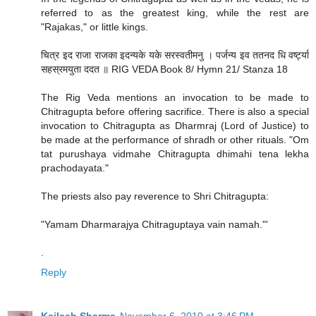
referred to as the greatest king, while the rest are
"Rajakas," or little kings.
चित्र इद राजा राजका इदन्यके यके सरस्वतीमनु । पर्जन्य इव ततनद धि वर्ष्ट्या
सहस्रमयुता ददत ॥ RIG VEDA Book 8/ Hymn 21/ Stanza 18
The Rig Veda mentions an invocation to be made to
Chitragupta before offering sacrifice. There is also a special
invocation to Chitragupta as Dharmraj (Lord of Justice) to
be made at the performance of shradh or other rituals. "Om
tat purushaya vidmahe Chitragupta dhimahi tena lekha
prachodayata."
The priests also pay reverence to Shri Chitragupta:
"Yamam Dharmarajya Chitraguptaya vain namah."'
.
Reply
Kailash Sharma
November 6, 2010 at 3:46 PM